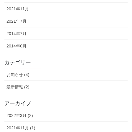
2021年11月
2021年7月
2014年7月
2014年6月
カテゴリー
お知らせ (4)
最新情報 (2)
アーカイブ
2022年3月 (2)
2021年11月 (1)