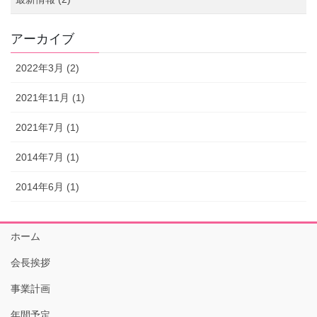
アーカイブ
2022年3月 (2)
2021年11月 (1)
2021年7月 (1)
2014年7月 (1)
2014年6月 (1)
ホーム
会長挨拶
事業計画
年間予定