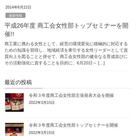
2014年6月22日
最新情報
平成26年度 商工会女性部トップセミナーを開
催!!
商工業に携わる女性として、経営の環境変化に積極的に対応する
ための知識を習得し、地域経済を牽引する女性リーダーとして資
質向上を図ることと併せて、商工会女性部の健全なる育成並びに
その活動強化に資することを目的に、6月20日～ […]
最近の投稿
令和３年度商工会女性部主張発表大会を開催
2022年3月15日
令和３年度商工会女性部トップセミナーを開催
2022年3月15日