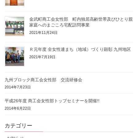
金武町商工会女性部 町内独居高齢世帯及びひとり親
家庭へのまごころ宅配訪問事業
2021年11月24日
Ｒ元年度 全女性連まち（地域）づくり顕彰 九州地区
2021年7月19日
九州ブロック商工会女性部 交流研修会
2014年7月23日
平成26年度 商工会女性部トップセミナーを開催!!
2014年6月22日
カテゴリー